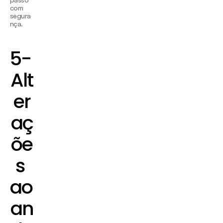
com 
segura
nça.
5- 
Alt
er
aç
õe
s 
ao 
an