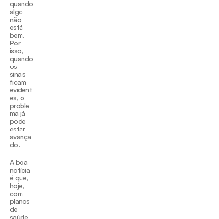
quando 
algo 
não 
está 
bem. 
Por 
isso, 
quando 
os 
sinais 
ficam 
evident
es, o 
proble
ma já 
pode 
estar 
avança
do.
A boa 
notícia 
é que, 
hoje, 
com 
planos 
de 
saúde 