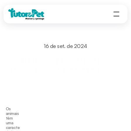
16 de set. de 2024
5 sinais de que seu pet pode 
precisar de um veterinário - e 
você nem percebeu ainda
Saúde
Bem Estar
Segurança
Atendimento 
Os 
animais 
têm 
uma 
caracte