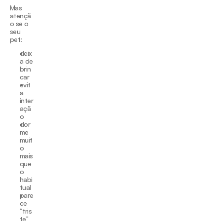
Mas 
atençã
o se o 
seu 
pet:
deix
a de 
brin
car
evit
a 
inter
açã
o
dor
me 
muit
o 
mais 
que 
o 
habi
tual
pare
ce 
“tris
te”