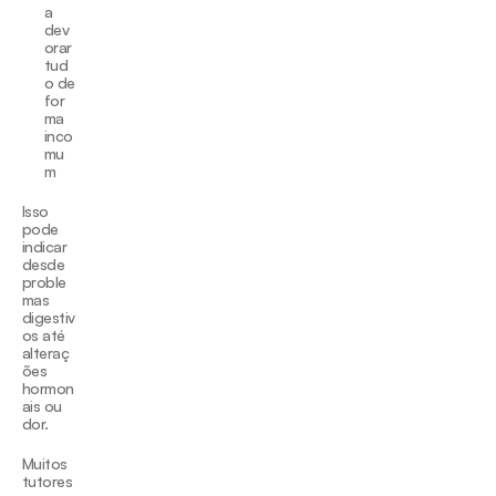
a 
dev
orar 
tud
o de 
for
ma 
inco
mu
m
Isso 
pode 
indicar 
desde 
proble
mas 
digestiv
os até 
alteraç
ões 
hormon
ais ou 
dor.
Muitos 
tutores 