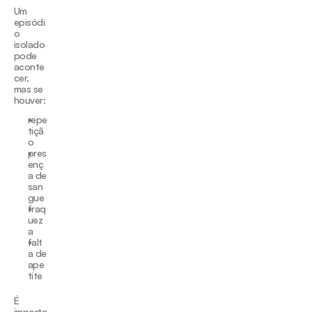
Um 
episódi
o 
isolado 
pode 
aconte
cer, 
mas se 
houver:
repe
tiçã
o
pres
enç
a de 
san
gue
fraq
uez
a
falt
a de 
ape
tite
É 
importa