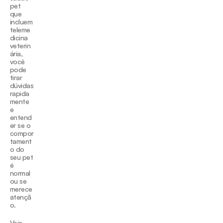
pet 
que 
incluem 
teleme
dicina 
veterin
ária, 
você 
pode 
tirar 
dúvidas 
rapida
mente 
e 
entend
er se o 
compor
tament
o do 
seu pet 
é 
normal 
ou se 
merece 
atençã
o.
Veja 