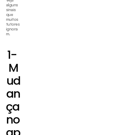
alguns 
sinais 
que 
muitos 
tutores 
ignora
m.
1- 
M
ud
an
ça 
no 
ap