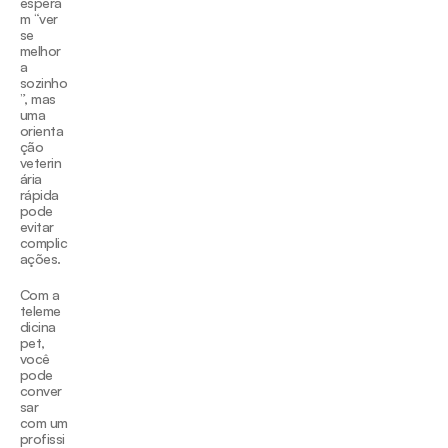
espera
m “ver 
se 
melhor
a 
sozinho
”, mas 
uma 
orienta
ção 
veterin
ária 
rápida 
pode 
evitar 
complic
ações.
Com a 
teleme
dicina 
pet, 
você 
pode 
conver
sar 
com um 
profissi