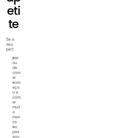
eti
te
Se o 
seu 
pet:
par
ou 
de 
com
er
com
eço
u a 
com
er 
muit
o 
men
os
ou 
pas
sou 