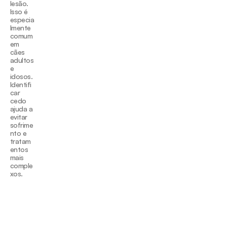
lesão. 
Isso é 
especia
lmente 
comum 
em 
cães 
adultos 
e 
idosos. 
Identifi
car 
cedo 
ajuda a 
evitar 
sofrime
nto e 
tratam
entos 
mais 
comple
xos.