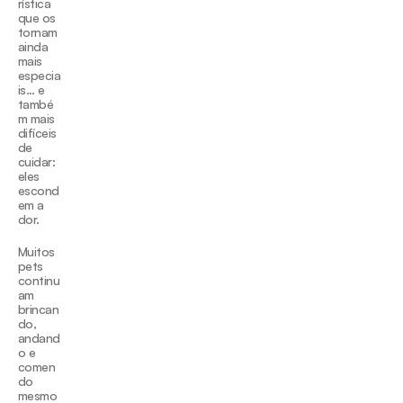
rística 
que os 
tornam 
ainda 
mais 
especia
is… e 
també
m mais 
difíceis 
de 
cuidar: 
eles 
escond
em a 
dor.
Muitos 
pets 
continu
am 
brincan
do, 
andand
o e 
comen
do 
mesmo 