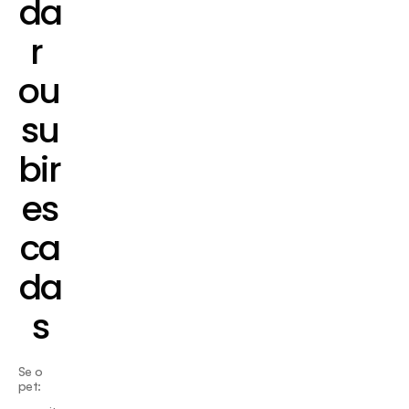
da
r 
ou 
su
bir 
es
ca
da
s
Se o 
pet: