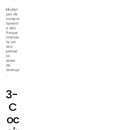
Mudan
ças de 
compor
tament
o são 
freque
ntemen
te um 
dos 
primeir
os 
sinais 
de 
doença
.
3- 
C
oc