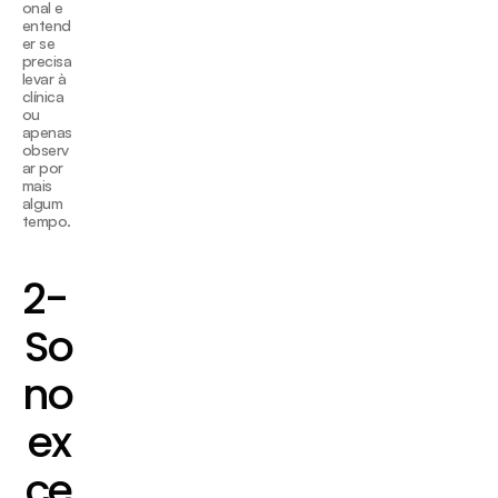
onal e 
entend
er se 
precisa 
levar à 
clínica 
ou 
apenas 
observ
ar por 
mais 
algum 
tempo.
2- 
So
no 
ex
ce