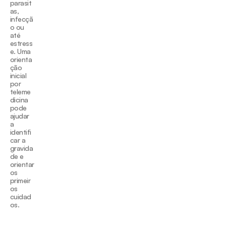
parasit
as, 
infecçã
o ou 
até 
estress
e. Uma 
orienta
ção 
inicial 
por 
teleme
dicina 
pode 
ajudar 
a 
identifi
car a 
gravida
de e 
orientar 
os 
primeir
os 
cuidad
os.