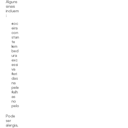
Alguns 
sinais 
incluem
:
coc
eira 
con
stan
te
lam
bed
ura 
exc
essi
va
feri
das 
na 
pele
falh
as 
no 
pelo
Pode 
ser 
alergia, 