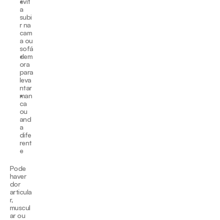
evit
a 
subi
r na 
cam
a ou 
sofá
dem
ora 
para 
leva
ntar
man
ca 
ou 
and
a 
dife
rent
e
Pode 
haver 
dor 
articula
r, 
muscul
ar ou 