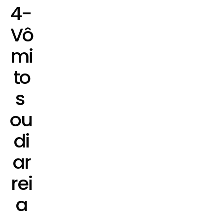
4- 
Vô
mi
to
s 
ou 
di
ar
rei
a