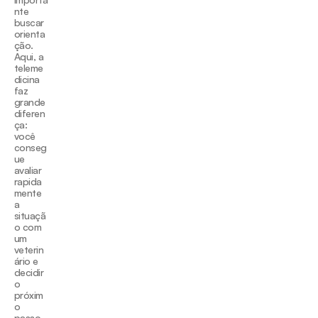
nte 
buscar 
orienta
ção. 
Aqui, a 
teleme
dicina 
faz 
grande 
diferen
ça: 
você 
conseg
ue 
avaliar 
rapida
mente 
a 
situaçã
o com 
um 
veterin
ário e 
decidir 
o 
próxim
o 
passo 