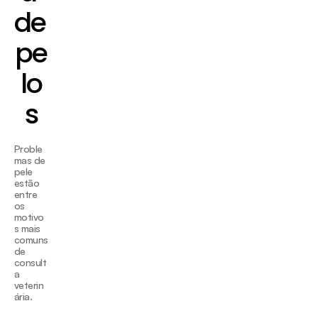
de 
pe
lo
s
Proble
mas de 
pele 
estão  
entre 
os 
motivo
s mais 
comuns 
de 
consult
a 
veterin
ária.