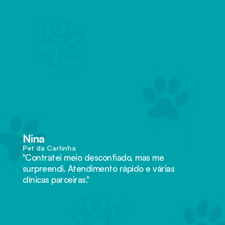
"A Mel precisou de exames e eu 
nem precisei me preocupar com 
ir até a clínica. Melhor decisão 
que tomei pra saúde dela!"
Nina
Pet da Carlinha
"Contratei meio desconfiado, mas me 
surpreendi. Atendimento rápido e várias 
clínicas parceiras."