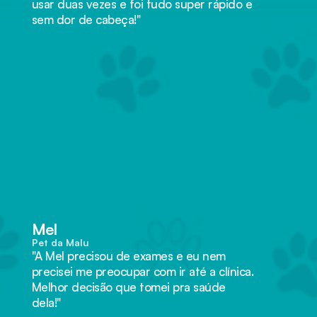
usar duas vezes e foi tudo super rápido e 
sem dor de cabeça!"
"Depois que contratei o plano, 
fiquei muito mais tranquila. A 
Cacau já precisou usar duas 
vezes e foi tudo super rápido e 
sem dor de cabeça!"
Mel
Pet da Malu
"A Mel precisou de exames e eu nem 
precisei me preocupar com ir até a clínica. 
Melhor decisão que tomei pra saúde 
dela!"