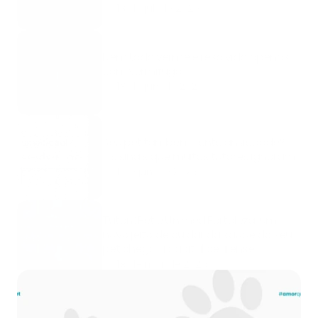
13 de jul. de 2026
Nem todo verme é resolvido apenas 
com vermífugo
18 de jun. de 2026
Seu pet também sente ansiedade? 
Os sinais que muitos tutores ignoram
1 de jun. de 2026
Tutor&Pet e Unimed Fortaleza: um 
novo jeito de cuidar da saúde do seu 
pet chega à capital cearense
19 de mai. de 2026