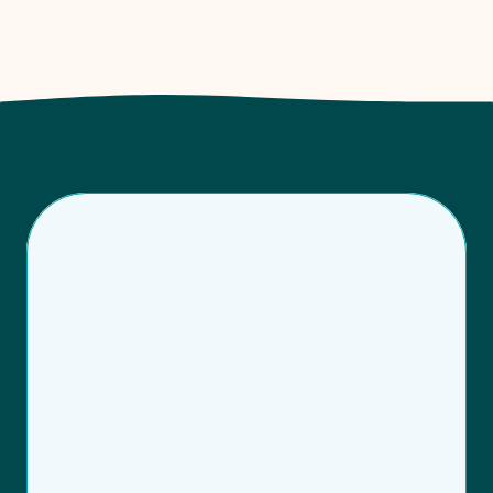
Quem Somos
Conheça a história por Trás 
da Inovação em Saúde Pet
A Tutor&Pet nasceu de uma vivência real: o amor 
profundo pelos pets e a necessidade de um 
cuidado mais próximo, humano e justo. 