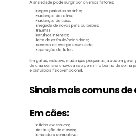
A ansiedade pode surgir por diversos fatores:
longos períodos sozinho;
mudanças de rotina;
mudanças de casa;
chegada de novos pets ou bebês;
traumas;
barulhos intensos;
falta de estímulo/ociosidade;
excesso de energia acumulada;
separação do tutor.
Em gatos, inclusive, mudanças pequenas já podem gerar g
de uma semana chuvosa não permitir o banho de sol na jan
e distúrbios físico/emocional.
Sinais mais comuns de
Em cães:
latidos excessivos;
destruição de móveis;
lambedura compulsiva;