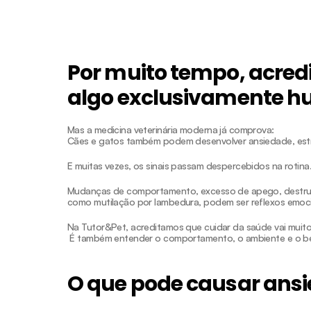
Saúde
Bem Estar
Segurança
Ate
Por muito tempo, acredi
algo exclusivamente 
Mas a medicina veterinária moderna já comprova:
Cães e gatos também podem desenvolver ansiedade, estre
E muitas vezes, os sinais passam despercebidos na rotina
Mudanças de comportamento, excesso de apego, destruiçã
como mutilação por lambedura, podem ser reflexos emoci
Na Tutor&Pet, acreditamos que cuidar da saúde vai muito
 É também entender o comportamento, o ambiente e o b
O que pode causar ansi