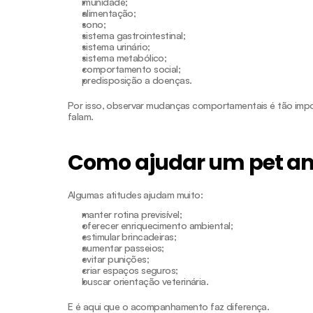
imunidade;
alimentação;
sono;
sistema gastrointestinal;
sistema urinário;
sistema metabólico;
comportamento social;
predisposição a doenças.
Por isso, observar mudanças comportamentais é tão impor
falam.
Como ajudar um pet an
Algumas atitudes ajudam muito:
manter rotina previsível;
oferecer enriquecimento ambiental;
estimular brincadeiras;
aumentar passeios;
evitar punições;
criar espaços seguros;
buscar orientação veterinária.
E é aqui que o acompanhamento faz diferença.