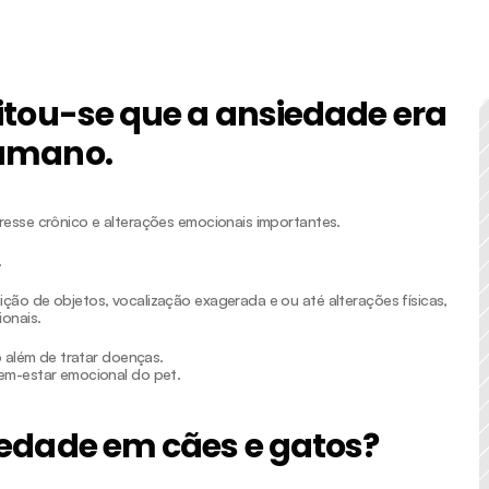
ndimento 24h
Telemedicina
tou-se que a ansiedade era 
humano.
sse crônico e alterações emocionais importantes.
.
o de objetos, vocalização exagerada e ou até alterações físicas, 
onais.
 além de tratar doenças.
em-estar emocional do pet.
edade em cães e gatos?