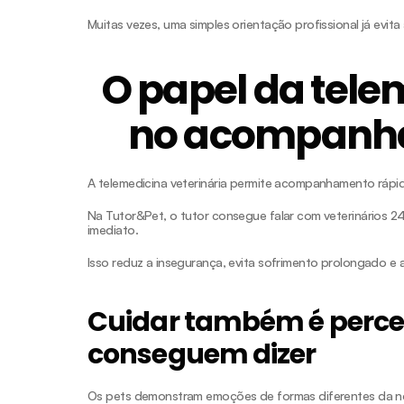
Muitas vezes, uma simples orientação profissional já evit
O papel da telem
no acompanh
A telemedicina veterinária permite acompanhamento rápid
Na Tutor&Pet, o tutor consegue falar com veterinários 24h
imediato.
Isso reduz a insegurança, evita sofrimento prolongado e a
Cuidar também é perceb
conseguem dizer
Os pets demonstram emoções de formas diferentes da n