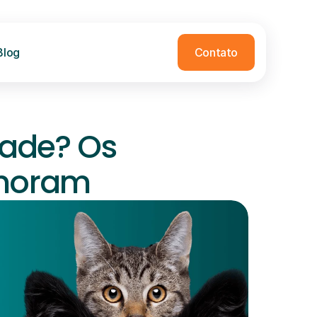
Blog
Contato
ade? Os 
gnoram