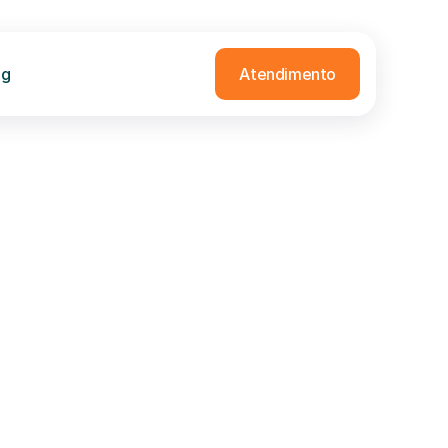
og
Atendimento
eo de Boas-vindas do Veterinário 🐶🐈