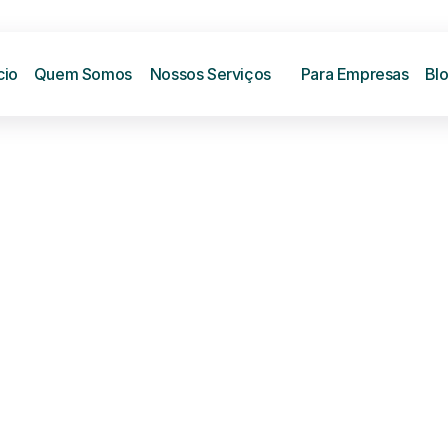
cio
Quem Somos
Nossos Serviços
Para Empresas
Bl
Assista nosso víd
atar a 
Telemedicina Veterinária 
-veterinários disponível 