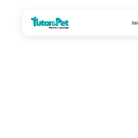
Iní
Seja bem-vindo à Tutor&Pet
Obrigado por contr
Tutor&Pet
!
Parabéns!
Agora você conta com uma equipe de médicos